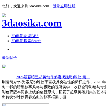
您好，欢迎来到3daosika.com！
登录
立即注册
3D电影论坛
BBS
3D电影搜索
Search
最新帖子
2026最强暗黑超英动作盛宴 暗影蜘蛛侠 第一
剧情简介:作为索尼蜘蛛侠宇宙极具突破性的标杆之作，2026 
树一帜的暗黑叙事风格与极致的视听美学，收获全球影迷与专
彩色双版本同步上线的创新形式，拓宽了超级英雄剧集的艺术
出传统蜘蛛侠青春热血的叙事框架，摒