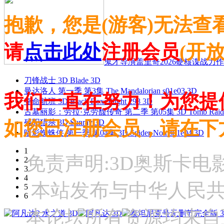
抱歉，您是(游客)无法查
请
点击此处
注册会员
(开
鬼才导演盖里奇2026硬核谍战力作 
刀锋战士 3D Blade 3D
曼达洛人 第一季 第3集 The Mandalorian s01e03 3D
我们一直在努力！为您提
夺命航班 3D Black Box: Flight 298 3D
古墓丽影：劳拉·克劳馥传奇 第二季 第05集 3D Tomb Raider: The
如您已注册会员，请在下
残阳猎杀 3D Sunray 3D
暗影蜘蛛侠 第一季 第04集 3D Spider-Noir s01e04 3D
1
免责声明:3D奥斯卡
2
3
4
本站发布与中华人民
5
6
本论坛所有资源均来自