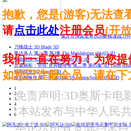
抱歉，您是(游客)无法查
请
点击此处
注册会员
(开
鬼才导演盖里奇2026硬核谍战力作 
刀锋战士 3D Blade 3D
曼达洛人 第一季 第3集 The Mandalorian s01e03 3D
我们一直在努力！为您提
夺命航班 3D Black Box: Flight 298 3D
古墓丽影：劳拉·克劳馥传奇 第二季 第05集 3D Tomb Raider: The
如您已注册会员，请在下
残阳猎杀 3D Sunray 3D
暗影蜘蛛侠 第一季 第04集 3D Spider-Noir s01e04 3D
1
免责声明:3D奥斯卡
2
3
4
本站发布与中华人民
5
6
本论坛所有资源均来自