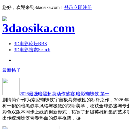
您好，欢迎来到3daosika.com！
登录
立即注册
3D电影论坛
BBS
3D电影搜索
Search
最新帖子
2026最强暗黑超英动作盛宴 暗影蜘蛛侠 第一
剧情简介:作为索尼蜘蛛侠宇宙极具突破性的标杆之作，2026 
树一帜的暗黑叙事风格与极致的视听美学，收获全球影迷与专
彩色双版本同步上线的创新形式，拓宽了超级英雄剧集的艺术
出传统蜘蛛侠青春热血的叙事框架，摒