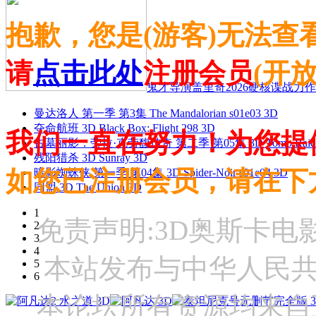
抱歉，您是(游客)无法查
请
点击此处
注册会员
(开
鬼才导演盖里奇2026硬核谍战力作 
曼达洛人 第一季 第3集 The Mandalorian s01e03 3D
夺命航班 3D Black Box: Flight 298 3D
我们一直在努力！为您提
古墓丽影：劳拉·克劳馥传奇 第二季 第05集 3D Tomb Raider: The
残阳猎杀 3D Sunray 3D
如您已注册会员，请在下
暗影蜘蛛侠 第一季 第04集 3D Spider-Noir s01e04 3D
同盟 3D The Union 3D
1
免责声明:3D奥斯卡
2
3
4
本站发布与中华人民
5
6
本论坛所有资源均来自