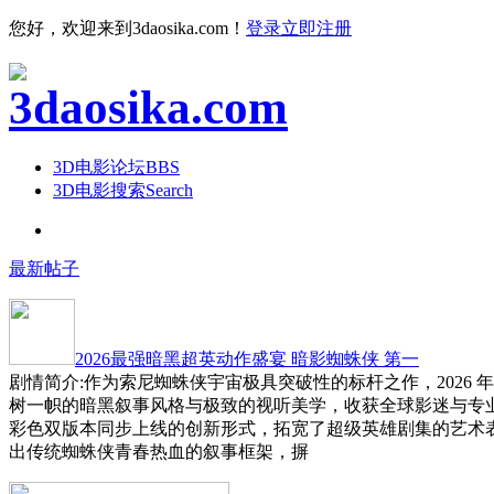
您好，欢迎来到3daosika.com！
登录
立即注册
3D电影论坛
BBS
3D电影搜索
Search
最新帖子
2026最强暗黑超英动作盛宴 暗影蜘蛛侠 第一
剧情简介:作为索尼蜘蛛侠宇宙极具突破性的标杆之作，2026 
树一帜的暗黑叙事风格与极致的视听美学，收获全球影迷与专
彩色双版本同步上线的创新形式，拓宽了超级英雄剧集的艺术
出传统蜘蛛侠青春热血的叙事框架，摒