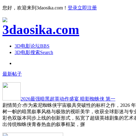
您好，欢迎来到3daosika.com！
登录
立即注册
3D电影论坛
BBS
3D电影搜索
Search
最新帖子
2026最强暗黑超英动作盛宴 暗影蜘蛛侠 第一
剧情简介:作为索尼蜘蛛侠宇宙极具突破性的标杆之作，2026 
树一帜的暗黑叙事风格与极致的视听美学，收获全球影迷与专
彩色双版本同步上线的创新形式，拓宽了超级英雄剧集的艺术
出传统蜘蛛侠青春热血的叙事框架，摒