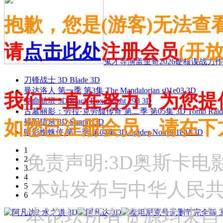
抱歉，您是(游客)无法查
请
点击此处
注册会员
(开
鬼才导演盖里奇2026硬核谍战力作 
刀锋战士 3D Blade 3D
曼达洛人 第一季 第3集 The Mandalorian s01e03 3D
我们一直在努力！为您提
夺命航班 3D Black Box: Flight 298 3D
古墓丽影：劳拉·克劳馥传奇 第二季 第05集 3D Tomb Raider: The
如您已注册会员，请在下
残阳猎杀 3D Sunray 3D
暗影蜘蛛侠 第一季 第04集 3D Spider-Noir s01e04 3D
1
免责声明:3D奥斯卡
2
3
4
本站发布与中华人民
5
6
本论坛所有资源均来自