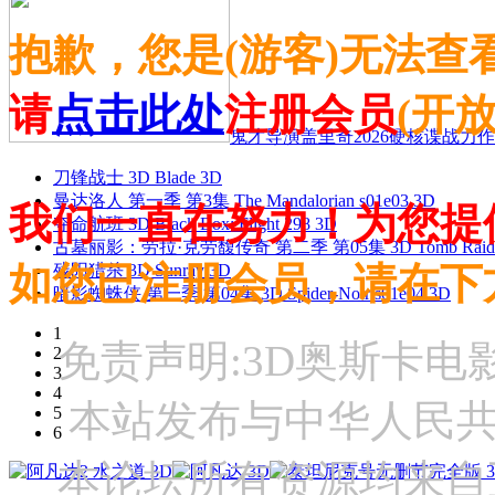
抱歉，您是(游客)无法查
请
点击此处
注册会员
(开
鬼才导演盖里奇2026硬核谍战力作 
刀锋战士 3D Blade 3D
曼达洛人 第一季 第3集 The Mandalorian s01e03 3D
我们一直在努力！为您提
夺命航班 3D Black Box: Flight 298 3D
古墓丽影：劳拉·克劳馥传奇 第二季 第05集 3D Tomb Raider: The
如您已注册会员，请在下
残阳猎杀 3D Sunray 3D
暗影蜘蛛侠 第一季 第04集 3D Spider-Noir s01e04 3D
1
免责声明:3D奥斯卡
2
3
4
本站发布与中华人民
5
6
本论坛所有资源均来自