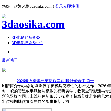
您好，欢迎来到3daosika.com！
登录
立即注册
3D电影论坛
BBS
3D电影搜索
Search
最新帖子
2026最强暗黑超英动作盛宴 暗影蜘蛛侠 第一
剧情简介:作为索尼蜘蛛侠宇宙极具突破性的标杆之作，2026 
树一帜的暗黑叙事风格与极致的视听美学，收获全球影迷与专
彩色双版本同步上线的创新形式，拓宽了超级英雄剧集的艺术
出传统蜘蛛侠青春热血的叙事框架，摒