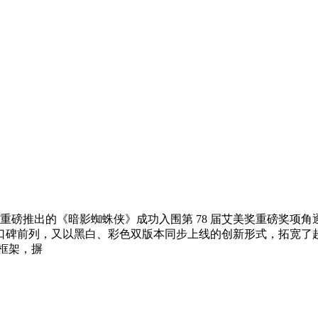
 年重磅推出的《暗影蜘蛛侠》成功入围第 78 届艾美奖重磅奖
口碑前列，又以黑白、彩色双版本同步上线的创新形式，拓宽了
框架，摒