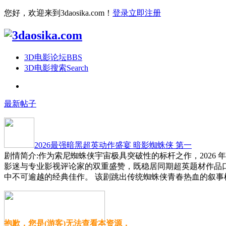
您好，欢迎来到3daosika.com！
登录
立即注册
3D电影论坛
BBS
3D电影搜索
Search
最新帖子
2026最强暗黑超英动作盛宴 暗影蜘蛛侠 第一
剧情简介:作为索尼蜘蛛侠宇宙极具突破性的标杆之作，2026
影迷与专业影视评论家的双重盛赞，既稳居同期超英题材作品
中不可逾越的经典佳作。 该剧跳出传统蜘蛛侠青春热血的叙事
抱歉，您是(游客)无法查看本资源，