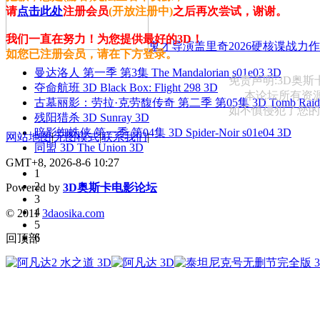
请
点击此处
注册会员
(开放注册中)
之后再次尝试，谢谢。
我们一直在努力！为您提供最好的3D！
鬼才导演盖里奇2026硬核谍战力作 
如您已注册会员，请在下方登录。
曼达洛人 第一季 第3集 The Mandalorian s01e03 3D
免责声明:3D奥
夺命航班 3D Black Box: Flight 298 3D
本论坛所有资
古墓丽影：劳拉·克劳馥传奇 第二季 第05集 3D Tomb Raider: The
如不慎侵犯了您的权益
残阳猎杀 3D Sunray 3D
暗影蜘蛛侠 第一季 第04集 3D Spider-Noir s01e04 3D
网站地图
|
无图模式
|
联系我们
|
同盟 3D The Union 3D
GMT+8, 2026-8-6 10:27
1
2
Powered by
3D奥斯卡电影论坛
3
4
© 2011
3daosika.com
5
6
回顶部