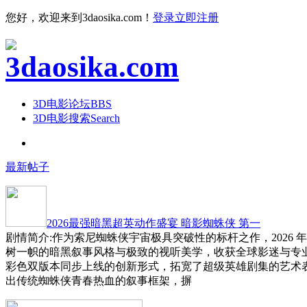
您好，欢迎来到3daosika.com！
登录
立即注册
3D电影论坛
BBS
3D电影搜索
Search
最新帖子
2026最强暗黑超英动作盛宴 暗影蜘蛛侠 第一
剧情简介:作为索尼蜘蛛侠宇宙极具突破性的标杆之作，2026 
树一帜的暗黑叙事风格与极致的视听美学，收获全球影迷与专
彩色双版本同步上线的创新形式，拓宽了超级英雄剧集的艺术
出传统蜘蛛侠青春热血的叙事框架，摒