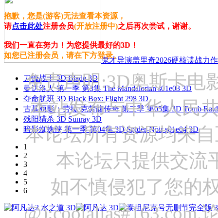
抱歉，您是(游客)无法查看本资源，
请
点击此处
注册会员
(开放注册中)
之后再次尝试，谢谢。
我们一直在努力！为您提供最好的3D！
如您已注册会员，请在下方登录。
鬼才导演盖里奇2026硬核谍战力作 
免责声明:3D奥斯卡
刀锋战士 3D Blade 3D
曼达洛人 第一季 第3集 The Mandalorian s01e03 3D
夺命航班 3D Black Box: Flight 298 3D
本站发布与中华人民
古墓丽影：劳拉·克劳馥传奇 第二季 第05集 3D Tomb Raider: The
残阳猎杀 3D Sunray 3D
本论坛所有资源均来自
暗影蜘蛛侠 第一季 第04集 3D Spider-Noir s01e04 3D
1
本论坛只提供交流
2
3
4
如不慎侵犯了您的权
5
6
@):coolalias#16