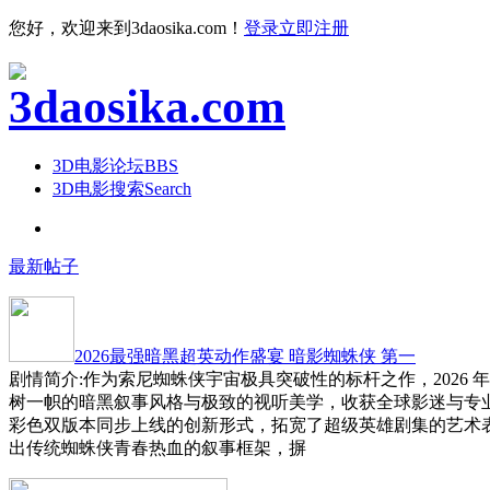
您好，欢迎来到3daosika.com！
登录
立即注册
3D电影论坛
BBS
3D电影搜索
Search
最新帖子
2026最强暗黑超英动作盛宴 暗影蜘蛛侠 第一
剧情简介:作为索尼蜘蛛侠宇宙极具突破性的标杆之作，2026 
树一帜的暗黑叙事风格与极致的视听美学，收获全球影迷与专
彩色双版本同步上线的创新形式，拓宽了超级英雄剧集的艺术
出传统蜘蛛侠青春热血的叙事框架，摒