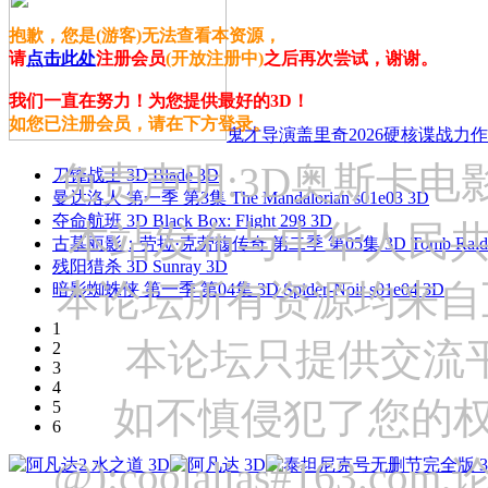
抱歉，您是(游客)无法查看本资源，
请
点击此处
注册会员
(开放注册中)
之后再次尝试，谢谢。
我们一直在努力！为您提供最好的3D！
如您已注册会员，请在下方登录。
鬼才导演盖里奇2026硬核谍战力作 
免责声明:3D奥斯卡
刀锋战士 3D Blade 3D
曼达洛人 第一季 第3集 The Mandalorian s01e03 3D
夺命航班 3D Black Box: Flight 298 3D
本站发布与中华人民
古墓丽影：劳拉·克劳馥传奇 第二季 第05集 3D Tomb Raider: The
残阳猎杀 3D Sunray 3D
本论坛所有资源均来自
暗影蜘蛛侠 第一季 第04集 3D Spider-Noir s01e04 3D
1
本论坛只提供交流
2
3
4
如不慎侵犯了您的权
5
6
@):coolalias#16