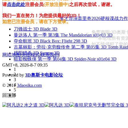
请
点击此处
注册会员
(开放注册中)
之后再次尝试，谢谢。
我们一直在努力！为您提供最好的3D！
鬼才导演盖里奇2026硬核谍战力作 
如您已注册会员，请在下方登录。
刀锋战士 3D Blade 3D
免责声明:3D奥
曼达洛人 第一季 第3集 The Mandalorian s01e03 3D
本论坛所有资
夺命航班 3D Black Box: Flight 298 3D
如不慎侵犯了您的权益
古墓丽影：劳拉·克劳馥传奇 第二季 第05集 3D Tomb Raider: The
残阳猎杀 3D Sunray 3D
网站地图
|
无图模式
|
联系我们
|
暗影蜘蛛侠 第一季 第04集 3D Spider-Noir s01e04 3D
GMT+8, 2026-8-7 09:35
1
2
Powered by
3D奥斯卡电影论坛
3
4
© 2011
3daosika.com
5
6
回顶部