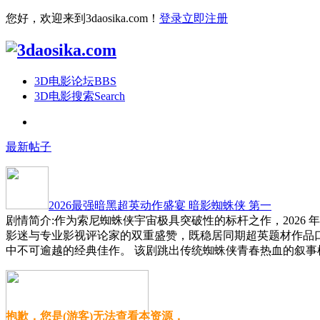
您好，欢迎来到3daosika.com！
登录
立即注册
3D电影论坛
BBS
3D电影搜索
Search
最新帖子
2026最强暗黑超英动作盛宴 暗影蜘蛛侠 第一
剧情简介:作为索尼蜘蛛侠宇宙极具突破性的标杆之作，2026
影迷与专业影视评论家的双重盛赞，既稳居同期超英题材作品
中不可逾越的经典佳作。 该剧跳出传统蜘蛛侠青春热血的叙事
抱歉，您是(游客)无法查看本资源，