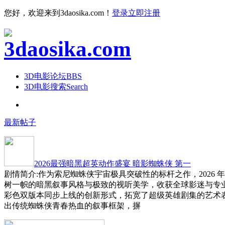
您好，欢迎来到3daosika.com！
登录
立即注册
3D电影论坛
BBS
3D电影搜索
Search
最新帖子
2026最强暗黑超英动作盛宴 暗影蜘蛛侠 第一
剧情简介:作为索尼蜘蛛侠宇宙极具突破性的标杆之作，2026 
树一帜的暗黑叙事风格与极致的视听美学，收获全球影迷与专
彩色双版本同步上线的创新形式，拓宽了超级英雄剧集的艺术
出传统蜘蛛侠青春热血的叙事框架，摒