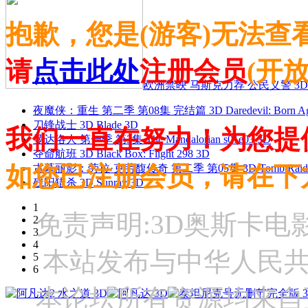
抱歉，您是(游客)无法查
请
点击此处
注册会员
(开
欧洲禁映 马斯克力荐 公民义警 3D
夜魔侠：重生 第二季 第08集 完结篇 3D Daredevil: Born Agai
刀锋战士 3D Blade 3D
我们一直在努力！为您提
曼达洛人 第一季 第3集 The Mandalorian s01e03 3D
夺命航班 3D Black Box: Flight 298 3D
如您已注册会员，请在下
古墓丽影：劳拉·克劳馥传奇 第二季 第05集 3D Tomb Raider: The
残阳猎杀 3D Sunray 3D
1
免责声明:3D奥斯卡
2
3
4
本站发布与中华人民
5
6
本论坛所有资源均来自