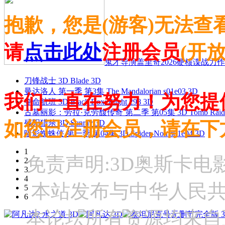
抱歉，您是(游客)无法查
请
点击此处
注册会员
(开
鬼才导演盖里奇2026硬核谍战力作 
刀锋战士 3D Blade 3D
曼达洛人 第一季 第3集 The Mandalorian s01e03 3D
我们一直在努力！为您提
夺命航班 3D Black Box: Flight 298 3D
古墓丽影：劳拉·克劳馥传奇 第二季 第05集 3D Tomb Raider: The
如您已注册会员，请在下
残阳猎杀 3D Sunray 3D
暗影蜘蛛侠 第一季 第04集 3D Spider-Noir s01e04 3D
1
免责声明:3D奥斯卡
2
3
4
本站发布与中华人民
5
6
本论坛所有资源均来自