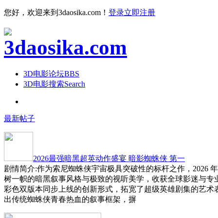
您好，欢迎来到3daosika.com！
登录
立即注册
3D电影论坛
BBS
3D电影搜索
Search
最新帖子
2026最强暗黑超英动作盛宴 暗影蜘蛛侠 第一
剧情简介:作为索尼蜘蛛侠宇宙极具突破性的标杆之作，2026 
树一帜的暗黑叙事风格与极致的视听美学，收获全球影迷与专
彩色双版本同步上线的创新形式，拓宽了超级英雄剧集的艺术
出传统蜘蛛侠青春热血的叙事框架，摒