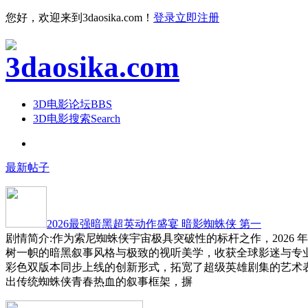
您好，欢迎来到3daosika.com！
登录
立即注册
3D电影论坛
BBS
3D电影搜索
Search
最新帖子
2026最强暗黑超英动作盛宴 暗影蜘蛛侠 第一
剧情简介:作为索尼蜘蛛侠宇宙极具突破性的标杆之作，2026 
树一帜的暗黑叙事风格与极致的视听美学，收获全球影迷与专
彩色双版本同步上线的创新形式，拓宽了超级英雄剧集的艺术
出传统蜘蛛侠青春热血的叙事框架，摒