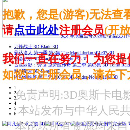
抱歉，您是(游客)无法查
请
点击此处
注册会员
(开
鬼才导演盖里奇2026硬核谍战力作 
刀锋战士 3D Blade 3D
曼达洛人 第一季 第3集 The Mandalorian s01e03 3D
我们一直在努力！为您提
夺命航班 3D Black Box: Flight 298 3D
古墓丽影：劳拉·克劳馥传奇 第二季 第05集 3D Tomb Raider: The
如您已注册会员，请在下
残阳猎杀 3D Sunray 3D
暗影蜘蛛侠 第一季 第04集 3D Spider-Noir s01e04 3D
1
免责声明:3D奥斯卡
2
3
4
本站发布与中华人民
5
6
本论坛所有资源均来自