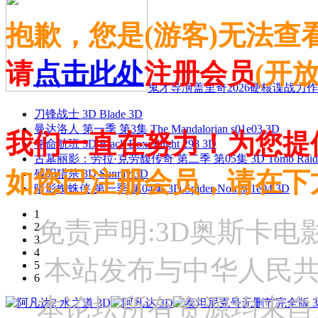
抱歉，您是(游客)无法查
请
点击此处
注册会员
(开
鬼才导演盖里奇2026硬核谍战力作 
刀锋战士 3D Blade 3D
曼达洛人 第一季 第3集 The Mandalorian s01e03 3D
我们一直在努力！为您提
夺命航班 3D Black Box: Flight 298 3D
古墓丽影：劳拉·克劳馥传奇 第二季 第05集 3D Tomb Raider: The
如您已注册会员，请在下
残阳猎杀 3D Sunray 3D
暗影蜘蛛侠 第一季 第04集 3D Spider-Noir s01e04 3D
1
免责声明:3D奥斯卡
2
3
4
本站发布与中华人民
5
6
本论坛所有资源均来自