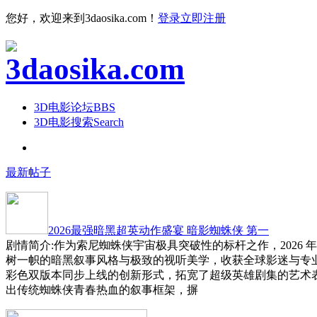
您好，欢迎来到3daosika.com！
登录
立即注册
3D电影论坛
BBS
3D电影搜索
Search
最新帖子
2026最强暗黑超英动作盛宴 暗影蜘蛛侠 第一
剧情简介:作为索尼蜘蛛侠宇宙极具突破性的标杆之作，2026 
树一帜的暗黑叙事风格与极致的视听美学，收获全球影迷与专
彩色双版本同步上线的创新形式，拓宽了超级英雄剧集的艺术
出传统蜘蛛侠青春热血的叙事框架，摒