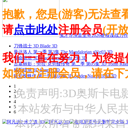
抱歉，您是(游客)无法查
请
点击此处
注册会员
(开
鬼才导演盖里奇2026硬核谍战力作 
刀锋战士 3D Blade 3D
曼达洛人 第一季 第3集 The Mandalorian s01e03 3D
我们一直在努力！为您提
夺命航班 3D Black Box: Flight 298 3D
古墓丽影：劳拉·克劳馥传奇 第二季 第05集 3D Tomb Raider: The
如您已注册会员，请在下
残阳猎杀 3D Sunray 3D
暗影蜘蛛侠 第一季 第04集 3D Spider-Noir s01e04 3D
1
免责声明:3D奥斯卡
2
3
4
本站发布与中华人民
5
6
本论坛所有资源均来自