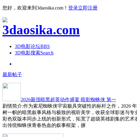
您好，欢迎来到3daosika.com！
登录
立即注册
3D电影论坛
BBS
3D电影搜索
Search
最新帖子
2026最强暗黑超英动作盛宴 暗影蜘蛛侠 第一
剧情简介:作为索尼蜘蛛侠宇宙极具突破性的标杆之作，2026 
树一帜的暗黑叙事风格与极致的视听美学，收获全球影迷与专
彩色双版本同步上线的创新形式，拓宽了超级英雄剧集的艺术
出传统蜘蛛侠青春热血的叙事框架，摒