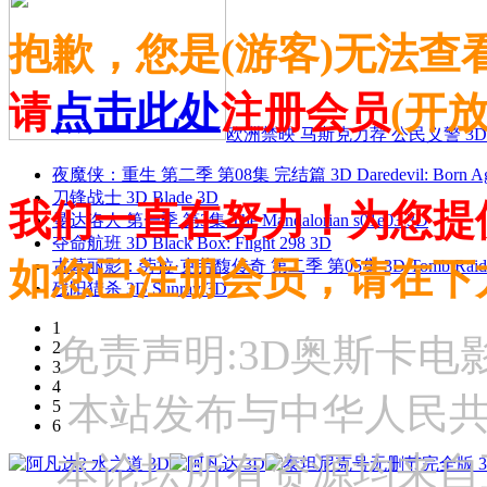
抱歉，您是(游客)无法查
请
点击此处
注册会员
(开
欧洲禁映 马斯克力荐 公民义警 3D
夜魔侠：重生 第二季 第08集 完结篇 3D Daredevil: Born Agai
刀锋战士 3D Blade 3D
我们一直在努力！为您提
曼达洛人 第一季 第3集 The Mandalorian s01e03 3D
夺命航班 3D Black Box: Flight 298 3D
如您已注册会员，请在下
古墓丽影：劳拉·克劳馥传奇 第二季 第05集 3D Tomb Raider: The
残阳猎杀 3D Sunray 3D
1
免责声明:3D奥斯卡
2
3
4
本站发布与中华人民
5
6
本论坛所有资源均来自