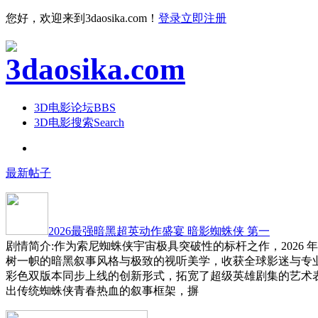
您好，欢迎来到3daosika.com！
登录
立即注册
3D电影论坛
BBS
3D电影搜索
Search
最新帖子
2026最强暗黑超英动作盛宴 暗影蜘蛛侠 第一
剧情简介:作为索尼蜘蛛侠宇宙极具突破性的标杆之作，2026 
树一帜的暗黑叙事风格与极致的视听美学，收获全球影迷与专
彩色双版本同步上线的创新形式，拓宽了超级英雄剧集的艺术
出传统蜘蛛侠青春热血的叙事框架，摒