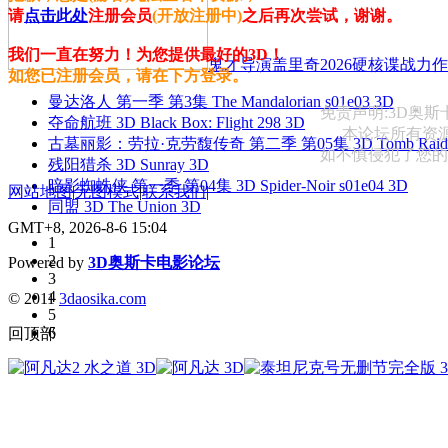
请
点击此处
注册会员
(开放注册中)
之后再次尝试，谢谢。
我们一直在努力！为您提供最好的3D！
鬼才导演盖里奇2026硬核谍战力作 
如您已注册会员，请在下方登录。
曼达洛人 第一季 第3集 The Mandalorian s01e03 3D
免责声明:3D奥
夺命航班 3D Black Box: Flight 298 3D
本论坛所有资
古墓丽影：劳拉·克劳馥传奇 第二季 第05集 3D Tomb Raider: The
如不慎侵犯了您的权益
残阳猎杀 3D Sunray 3D
暗影蜘蛛侠 第一季 第04集 3D Spider-Noir s01e04 3D
网站地图
|
无图模式
|
联系我们
|
同盟 3D The Union 3D
GMT+8, 2026-8-6 15:04
1
2
Powered by
3D奥斯卡电影论坛
3
4
© 2011
3daosika.com
5
6
回顶部