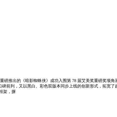
 年重磅推出的《暗影蜘蛛侠》成功入围第 78 届艾美奖重磅奖
口碑前列，又以黑白、彩色双版本同步上线的创新形式，拓宽了
框架，摒