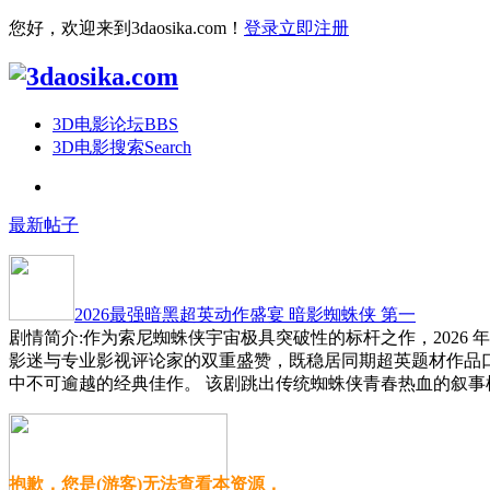
您好，欢迎来到3daosika.com！
登录
立即注册
3D电影论坛
BBS
3D电影搜索
Search
最新帖子
2026最强暗黑超英动作盛宴 暗影蜘蛛侠 第一
剧情简介:作为索尼蜘蛛侠宇宙极具突破性的标杆之作，2026
影迷与专业影视评论家的双重盛赞，既稳居同期超英题材作品
中不可逾越的经典佳作。 该剧跳出传统蜘蛛侠青春热血的叙事
抱歉，您是(游客)无法查看本资源，