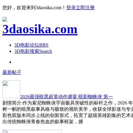
您好，欢迎来到3daosika.com！
登录
立即注册
3D电影论坛
BBS
3D电影搜索
Search
最新帖子
2026最强暗黑超英动作盛宴 暗影蜘蛛侠 第一
剧情简介:作为索尼蜘蛛侠宇宙极具突破性的标杆之作，2026 
树一帜的暗黑叙事风格与极致的视听美学，收获全球影迷与专
彩色双版本同步上线的创新形式，拓宽了超级英雄剧集的艺术
出传统蜘蛛侠青春热血的叙事框架，摒