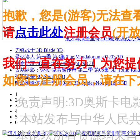
抱歉，您是(游客)无法查
请
点击此处
注册会员
(开
鬼才导演盖里奇2026硬核谍战力作 
刀锋战士 3D Blade 3D
曼达洛人 第一季 第3集 The Mandalorian s01e03 3D
我们一直在努力！为您提
夺命航班 3D Black Box: Flight 298 3D
古墓丽影：劳拉·克劳馥传奇 第二季 第05集 3D Tomb Raider: The
如您已注册会员，请在下
残阳猎杀 3D Sunray 3D
暗影蜘蛛侠 第一季 第04集 3D Spider-Noir s01e04 3D
1
免责声明:3D奥斯卡
2
3
4
本站发布与中华人民
5
6
本论坛所有资源均来自