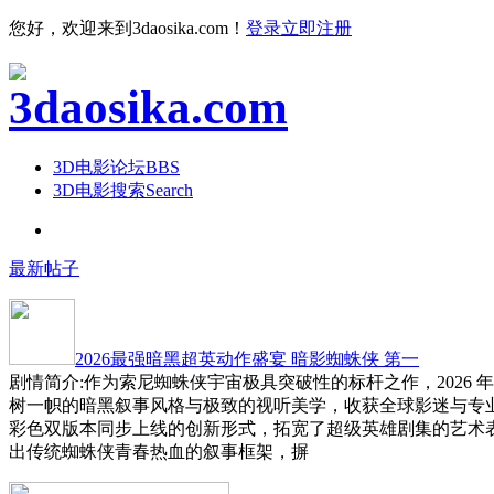
您好，欢迎来到3daosika.com！
登录
立即注册
3D电影论坛
BBS
3D电影搜索
Search
最新帖子
2026最强暗黑超英动作盛宴 暗影蜘蛛侠 第一
剧情简介:作为索尼蜘蛛侠宇宙极具突破性的标杆之作，2026 
树一帜的暗黑叙事风格与极致的视听美学，收获全球影迷与专
彩色双版本同步上线的创新形式，拓宽了超级英雄剧集的艺术
出传统蜘蛛侠青春热血的叙事框架，摒