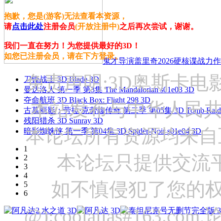
抱歉，您是(游客)无法查看本资源，
请
点击此处
注册会员
(开放注册中)
之后再次尝试，谢谢。
我们一直在努力！为您提供最好的3D！
如您已注册会员，请在下方登录。
鬼才导演盖里奇2026硬核谍战力作 
免责声明:3D奥斯卡
刀锋战士 3D Blade 3D
曼达洛人 第一季 第3集 The Mandalorian s01e03 3D
夺命航班 3D Black Box: Flight 298 3D
本站发布与中华人民
古墓丽影：劳拉·克劳馥传奇 第二季 第05集 3D Tomb Raider: The
残阳猎杀 3D Sunray 3D
本论坛所有资源均来自
暗影蜘蛛侠 第一季 第04集 3D Spider-Noir s01e04 3D
1
本论坛只提供交流
2
3
4
如不慎侵犯了您的权
5
6
@):coolalias#16