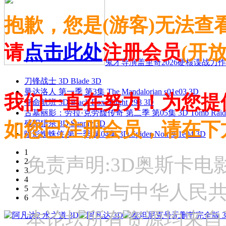
抱歉，您是(游客)无法查
请
点击此处
注册会员
(开
鬼才导演盖里奇2026硬核谍战力作 
刀锋战士 3D Blade 3D
曼达洛人 第一季 第3集 The Mandalorian s01e03 3D
我们一直在努力！为您提
夺命航班 3D Black Box: Flight 298 3D
古墓丽影：劳拉·克劳馥传奇 第二季 第05集 3D Tomb Raider: The
如您已注册会员，请在下
残阳猎杀 3D Sunray 3D
暗影蜘蛛侠 第一季 第04集 3D Spider-Noir s01e04 3D
1
免责声明:3D奥斯卡
2
3
4
本站发布与中华人民
5
6
本论坛所有资源均来自