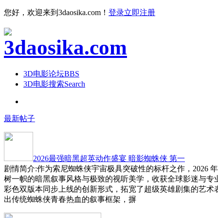
您好，欢迎来到3daosika.com！
登录
立即注册
3D电影论坛
BBS
3D电影搜索
Search
最新帖子
2026最强暗黑超英动作盛宴 暗影蜘蛛侠 第一
剧情简介:作为索尼蜘蛛侠宇宙极具突破性的标杆之作，2026 
树一帜的暗黑叙事风格与极致的视听美学，收获全球影迷与专
彩色双版本同步上线的创新形式，拓宽了超级英雄剧集的艺术
出传统蜘蛛侠青春热血的叙事框架，摒