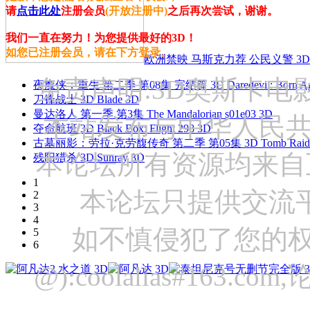
请
点击此处
注册会员
(开放注册中)
之后再次尝试，谢谢。
我们一直在努力！为您提供最好的3D！
如您已注册会员，请在下方登录。
欧洲禁映 马斯克力荐 公民义警 3D
免责声明:3D奥斯卡
夜魔侠：重生 第二季 第08集 完结篇 3D Daredevil: Born Agai
刀锋战士 3D Blade 3D
曼达洛人 第一季 第3集 The Mandalorian s01e03 3D
本站发布与中华人民
夺命航班 3D Black Box: Flight 298 3D
古墓丽影：劳拉·克劳馥传奇 第二季 第05集 3D Tomb Raider: The
本论坛所有资源均来自
残阳猎杀 3D Sunray 3D
1
本论坛只提供交流
2
3
4
如不慎侵犯了您的权
5
6
@):coolalias#16