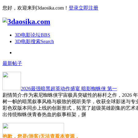
您好，欢迎来到3daosika.com！
登录
立即注册
3D电影论坛
BBS
3D电影搜索
Search
最新帖子
2026最强暗黑超英动作盛宴 暗影蜘蛛侠 第一
剧情简介:作为索尼蜘蛛侠宇宙极具突破性的标杆之作，2026 
树一帜的暗黑叙事风格与极致的视听美学，收获全球影迷与专
彩色双版本同步上线的创新形式，拓宽了超级英雄剧集的艺术
出传统蜘蛛侠青春热血的叙事框架，摒
抱歉，您是(游客)无法查看本资源，