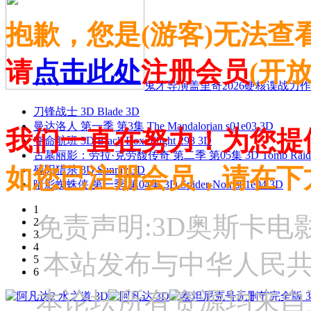
抱歉，您是(游客)无法查
请
点击此处
注册会员
(开
鬼才导演盖里奇2026硬核谍战力作 
刀锋战士 3D Blade 3D
曼达洛人 第一季 第3集 The Mandalorian s01e03 3D
我们一直在努力！为您提
夺命航班 3D Black Box: Flight 298 3D
古墓丽影：劳拉·克劳馥传奇 第二季 第05集 3D Tomb Raider: The
如您已注册会员，请在下
残阳猎杀 3D Sunray 3D
暗影蜘蛛侠 第一季 第04集 3D Spider-Noir s01e04 3D
1
免责声明:3D奥斯卡
2
3
4
本站发布与中华人民
5
6
本论坛所有资源均来自