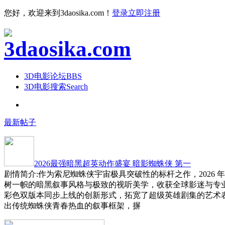
您好，欢迎来到3daosika.com！
登录
立即注册
3D电影论坛
BBS
3D电影搜索
Search
最新帖子
2026最强暗黑超英动作盛宴 暗影蜘蛛侠 第一
剧情简介:作为索尼蜘蛛侠宇宙极具突破性的标杆之作，2026 
树一帜的暗黑叙事风格与极致的视听美学，收获全球影迷与专
彩色双版本同步上线的创新形式，拓宽了超级英雄剧集的艺术
出传统蜘蛛侠青春热血的叙事框架，摒