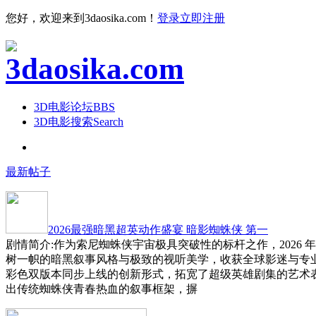
您好，欢迎来到3daosika.com！
登录
立即注册
3D电影论坛
BBS
3D电影搜索
Search
最新帖子
2026最强暗黑超英动作盛宴 暗影蜘蛛侠 第一
剧情简介:作为索尼蜘蛛侠宇宙极具突破性的标杆之作，2026 
树一帜的暗黑叙事风格与极致的视听美学，收获全球影迷与专
彩色双版本同步上线的创新形式，拓宽了超级英雄剧集的艺术
出传统蜘蛛侠青春热血的叙事框架，摒