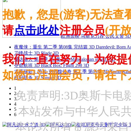
抱歉，您是(游客)无法查
请
点击此处
注册会员
(开
欧洲禁映 马斯克力荐 公民义警 3D
夜魔侠：重生 第二季 第08集 完结篇 3D Daredevil: Born Agai
刀锋战士 3D Blade 3D
我们一直在努力！为您提
曼达洛人 第一季 第3集 The Mandalorian s01e03 3D
夺命航班 3D Black Box: Flight 298 3D
如您已注册会员，请在下
古墓丽影：劳拉·克劳馥传奇 第二季 第05集 3D Tomb Raider: The
残阳猎杀 3D Sunray 3D
1
免责声明:3D奥斯卡
2
3
4
本站发布与中华人民
5
6
本论坛所有资源均来自