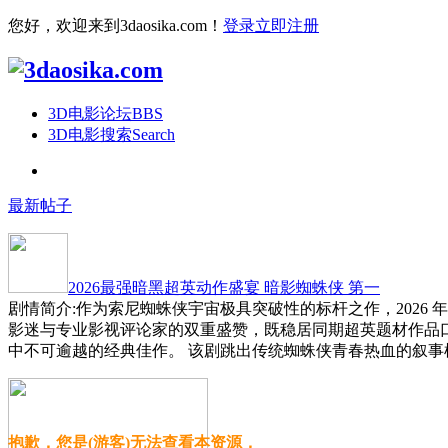
您好，欢迎来到3daosika.com！
登录
立即注册
3D电影论坛
BBS
3D电影搜索
Search
最新帖子
2026最强暗黑超英动作盛宴 暗影蜘蛛侠 第一
剧情简介:作为索尼蜘蛛侠宇宙极具突破性的标杆之作，2026
影迷与专业影视评论家的双重盛赞，既稳居同期超英题材作品
中不可逾越的经典佳作。 该剧跳出传统蜘蛛侠青春热血的叙事
抱歉，您是(游客)无法查看本资源，