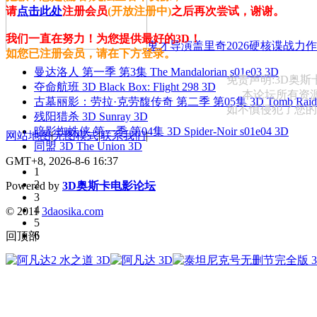
请
点击此处
注册会员
(开放注册中)
之后再次尝试，谢谢。
我们一直在努力！为您提供最好的3D！
鬼才导演盖里奇2026硬核谍战力作 
如您已注册会员，请在下方登录。
曼达洛人 第一季 第3集 The Mandalorian s01e03 3D
免责声明:3D奥
夺命航班 3D Black Box: Flight 298 3D
本论坛所有资
古墓丽影：劳拉·克劳馥传奇 第二季 第05集 3D Tomb Raider: The
如不慎侵犯了您的权益
残阳猎杀 3D Sunray 3D
暗影蜘蛛侠 第一季 第04集 3D Spider-Noir s01e04 3D
网站地图
|
无图模式
|
联系我们
|
同盟 3D The Union 3D
GMT+8, 2026-8-6 16:37
1
2
Powered by
3D奥斯卡电影论坛
3
4
© 2011
3daosika.com
5
6
回顶部