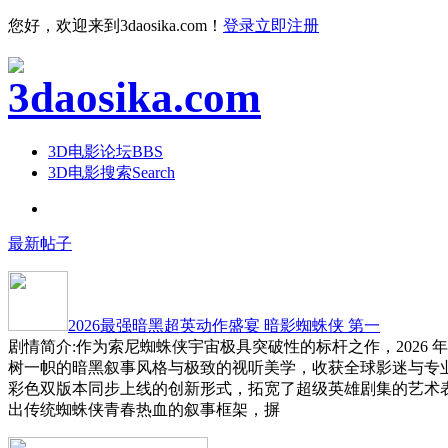
您好，欢迎来到3daosika.com！
登录
立即注册
3D电影论坛
BBS
3D电影搜索
Search
最新帖子
2026最强暗黑超英动作盛宴 暗影蜘蛛侠 第一
剧情简介:作为索尼蜘蛛侠宇宙极具突破性的标杆之作，2026 
树一帜的暗黑叙事风格与极致的视听美学，收获全球影迷与专
彩色双版本同步上线的创新形式，拓宽了超级英雄剧集的艺术
出传统蜘蛛侠青春热血的叙事框架，摒