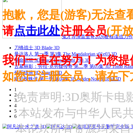
抱歉，您是(游客)无法查
请
点击此处
注册会员
(开
鬼才导演盖里奇2026硬核谍战力作 
刀锋战士 3D Blade 3D
曼达洛人 第一季 第3集 The Mandalorian s01e03 3D
我们一直在努力！为您提
夺命航班 3D Black Box: Flight 298 3D
古墓丽影：劳拉·克劳馥传奇 第二季 第05集 3D Tomb Raider: The
如您已注册会员，请在下
残阳猎杀 3D Sunray 3D
暗影蜘蛛侠 第一季 第04集 3D Spider-Noir s01e04 3D
1
免责声明:3D奥斯卡
2
3
4
本站发布与中华人民
5
6
本论坛所有资源均来自