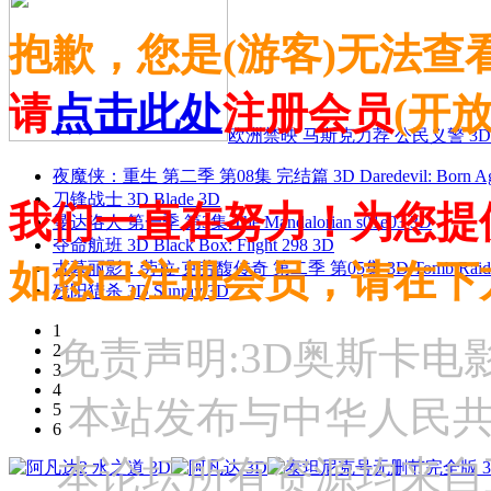
抱歉，您是(游客)无法查
请
点击此处
注册会员
(开
欧洲禁映 马斯克力荐 公民义警 3D
夜魔侠：重生 第二季 第08集 完结篇 3D Daredevil: Born Agai
刀锋战士 3D Blade 3D
我们一直在努力！为您提
曼达洛人 第一季 第3集 The Mandalorian s01e03 3D
夺命航班 3D Black Box: Flight 298 3D
如您已注册会员，请在下
古墓丽影：劳拉·克劳馥传奇 第二季 第05集 3D Tomb Raider: The
残阳猎杀 3D Sunray 3D
1
免责声明:3D奥斯卡
2
3
4
本站发布与中华人民
5
6
本论坛所有资源均来自