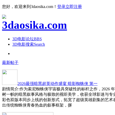
您好，欢迎来到3daosika.com！
登录
立即注册
3D电影论坛
BBS
3D电影搜索
Search
最新帖子
2026最强暗黑超英动作盛宴 暗影蜘蛛侠 第一
剧情简介:作为索尼蜘蛛侠宇宙极具突破性的标杆之作，2026 
树一帜的暗黑叙事风格与极致的视听美学，收获全球影迷与专
彩色双版本同步上线的创新形式，拓宽了超级英雄剧集的艺术
出传统蜘蛛侠青春热血的叙事框架，摒