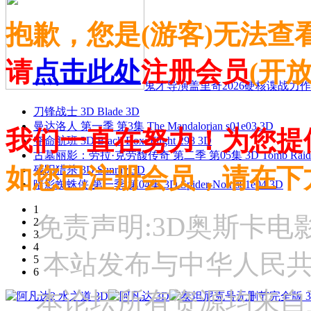
抱歉，您是(游客)无法查
请
点击此处
注册会员
(开
鬼才导演盖里奇2026硬核谍战力作 
刀锋战士 3D Blade 3D
曼达洛人 第一季 第3集 The Mandalorian s01e03 3D
我们一直在努力！为您提
夺命航班 3D Black Box: Flight 298 3D
古墓丽影：劳拉·克劳馥传奇 第二季 第05集 3D Tomb Raider: The
如您已注册会员，请在下
残阳猎杀 3D Sunray 3D
暗影蜘蛛侠 第一季 第04集 3D Spider-Noir s01e04 3D
1
免责声明:3D奥斯卡
2
3
4
本站发布与中华人民
5
6
本论坛所有资源均来自