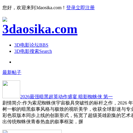
您好，欢迎来到3daosika.com！
登录
立即注册
3D电影论坛
BBS
3D电影搜索
Search
最新帖子
2026最强暗黑超英动作盛宴 暗影蜘蛛侠 第一
剧情简介:作为索尼蜘蛛侠宇宙极具突破性的标杆之作，2026 
树一帜的暗黑叙事风格与极致的视听美学，收获全球影迷与专
彩色双版本同步上线的创新形式，拓宽了超级英雄剧集的艺术
出传统蜘蛛侠青春热血的叙事框架，摒