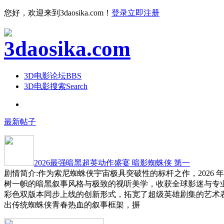
您好，欢迎来到3daosika.com！
登录
立即注册
3D电影论坛
BBS
3D电影搜索
Search
最新帖子
2026最强暗黑超英动作盛宴 暗影蜘蛛侠 第一
剧情简介:作为索尼蜘蛛侠宇宙极具突破性的标杆之作，2026 
树一帜的暗黑叙事风格与极致的视听美学，收获全球影迷与专
彩色双版本同步上线的创新形式，拓宽了超级英雄剧集的艺术
出传统蜘蛛侠青春热血的叙事框架，摒