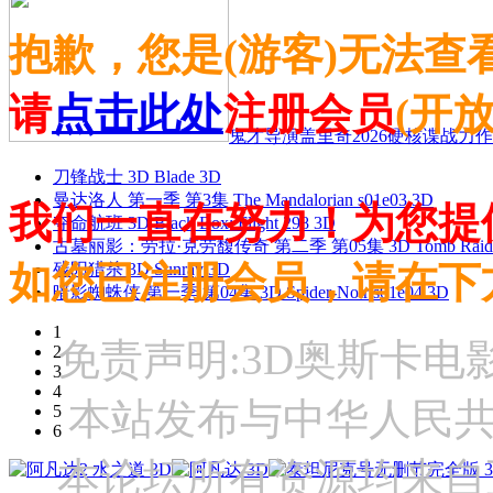
抱歉，您是(游客)无法查
请
点击此处
注册会员
(开
鬼才导演盖里奇2026硬核谍战力作 
刀锋战士 3D Blade 3D
曼达洛人 第一季 第3集 The Mandalorian s01e03 3D
我们一直在努力！为您提
夺命航班 3D Black Box: Flight 298 3D
古墓丽影：劳拉·克劳馥传奇 第二季 第05集 3D Tomb Raider: The
如您已注册会员，请在下
残阳猎杀 3D Sunray 3D
暗影蜘蛛侠 第一季 第04集 3D Spider-Noir s01e04 3D
1
免责声明:3D奥斯卡
2
3
4
本站发布与中华人民
5
6
本论坛所有资源均来自