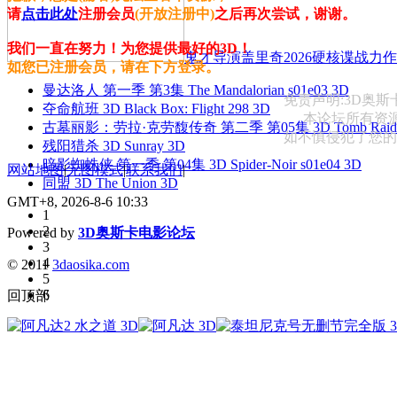
请
点击此处
注册会员
(开放注册中)
之后再次尝试，谢谢。
我们一直在努力！为您提供最好的3D！
鬼才导演盖里奇2026硬核谍战力作 
如您已注册会员，请在下方登录。
曼达洛人 第一季 第3集 The Mandalorian s01e03 3D
免责声明:3D奥
夺命航班 3D Black Box: Flight 298 3D
本论坛所有资
古墓丽影：劳拉·克劳馥传奇 第二季 第05集 3D Tomb Raider: The
如不慎侵犯了您的权益
残阳猎杀 3D Sunray 3D
暗影蜘蛛侠 第一季 第04集 3D Spider-Noir s01e04 3D
网站地图
|
无图模式
|
联系我们
|
同盟 3D The Union 3D
GMT+8, 2026-8-6 10:33
1
2
Powered by
3D奥斯卡电影论坛
3
4
© 2011
3daosika.com
5
6
回顶部