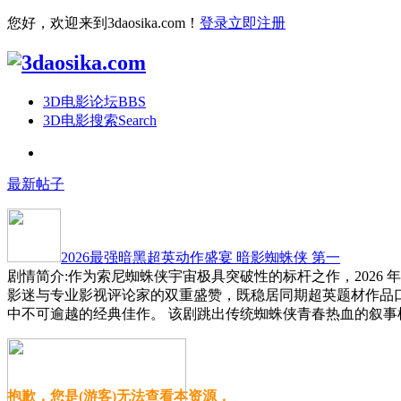
您好，欢迎来到3daosika.com！
登录
立即注册
3D电影论坛
BBS
3D电影搜索
Search
最新帖子
2026最强暗黑超英动作盛宴 暗影蜘蛛侠 第一
剧情简介:作为索尼蜘蛛侠宇宙极具突破性的标杆之作，2026
影迷与专业影视评论家的双重盛赞，既稳居同期超英题材作品
中不可逾越的经典佳作。 该剧跳出传统蜘蛛侠青春热血的叙事
抱歉，您是(游客)无法查看本资源，