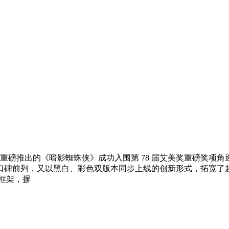
 年重磅推出的《暗影蜘蛛侠》成功入围第 78 届艾美奖重磅奖
口碑前列，又以黑白、彩色双版本同步上线的创新形式，拓宽了
框架，摒