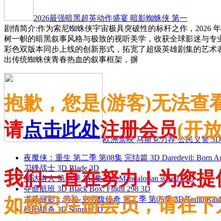
2026最强暗黑超英动作盛宴 暗影蜘蛛侠 第一
剧情简介:作为索尼蜘蛛侠宇宙极具突破性的标杆之作，2026 
树一帜的暗黑叙事风格与极致的视听美学，收获全球影迷与专
彩色双版本同步上线的创新形式，拓宽了超级英雄剧集的艺术
出传统蜘蛛侠青春热血的叙事框架，摒
抱歉，您是(游客)无法查
请
点击此处
注册会员
(开
欧洲禁映 马斯克力荐 公民义警 3D
夜魔侠：重生 第二季 第08集 完结篇 3D Daredevil: Born Agai
刀锋战士 3D Blade 3D
我们一直在努力！为您提
曼达洛人 第一季 第3集 The Mandalorian s01e03 3D
夺命航班 3D Black Box: Flight 298 3D
如您已注册会员，请在下
古墓丽影：劳拉·克劳馥传奇 第二季 第05集 3D Tomb Raider: The
残阳猎杀 3D Sunray 3D