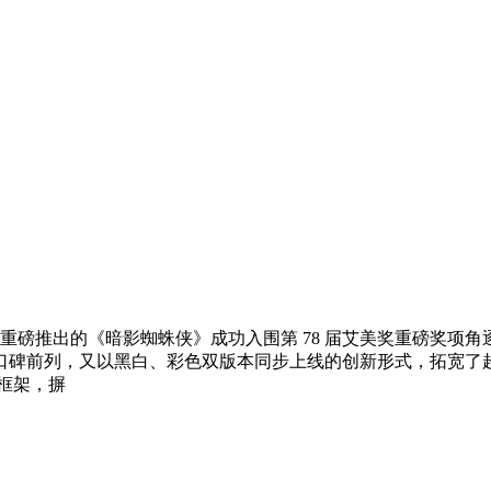
 年重磅推出的《暗影蜘蛛侠》成功入围第 78 届艾美奖重磅奖
口碑前列，又以黑白、彩色双版本同步上线的创新形式，拓宽了
框架，摒