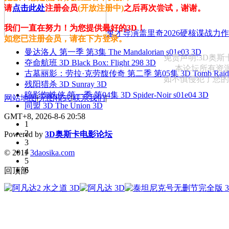
请
点击此处
注册会员
(开放注册中)
之后再次尝试，谢谢。
我们一直在努力！为您提供最好的3D！
鬼才导演盖里奇2026硬核谍战力作 
如您已注册会员，请在下方登录。
曼达洛人 第一季 第3集 The Mandalorian s01e03 3D
免责声明:3D奥
夺命航班 3D Black Box: Flight 298 3D
本论坛所有资
古墓丽影：劳拉·克劳馥传奇 第二季 第05集 3D Tomb Raider: The
如不慎侵犯了您的权益
残阳猎杀 3D Sunray 3D
暗影蜘蛛侠 第一季 第04集 3D Spider-Noir s01e04 3D
网站地图
|
无图模式
|
联系我们
|
同盟 3D The Union 3D
GMT+8, 2026-8-6 20:58
1
2
Powered by
3D奥斯卡电影论坛
3
4
© 2011
3daosika.com
5
6
回顶部