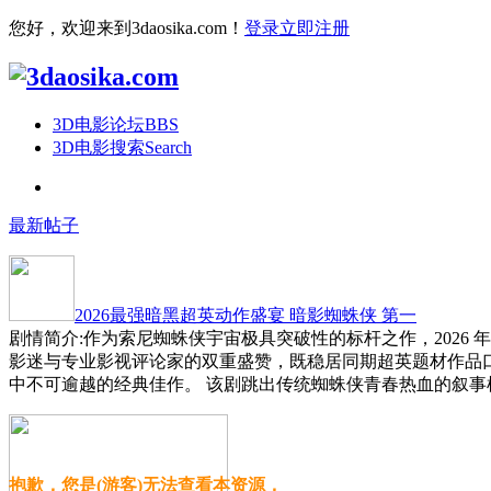
您好，欢迎来到3daosika.com！
登录
立即注册
3D电影论坛
BBS
3D电影搜索
Search
最新帖子
2026最强暗黑超英动作盛宴 暗影蜘蛛侠 第一
剧情简介:作为索尼蜘蛛侠宇宙极具突破性的标杆之作，2026
影迷与专业影视评论家的双重盛赞，既稳居同期超英题材作品
中不可逾越的经典佳作。 该剧跳出传统蜘蛛侠青春热血的叙事
抱歉，您是(游客)无法查看本资源，