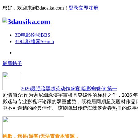
您好，欢迎来到3daosika.com！
登录
立即注册
3D电影论坛
BBS
3D电影搜索
Search
最新帖子
2026最强暗黑超英动作盛宴 暗影蜘蛛侠 第一
剧情简介:作为索尼蜘蛛侠宇宙极具突破性的标杆之作，2026
影迷与专业影视评论家的双重盛赞，既稳居同期超英题材作品
中不可逾越的经典佳作。 该剧跳出传统蜘蛛侠青春热血的叙事
抱歉，您是(游客)无法查看本资源，