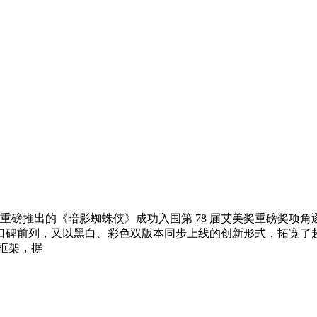
 年重磅推出的《暗影蜘蛛侠》成功入围第 78 届艾美奖重磅奖
口碑前列，又以黑白、彩色双版本同步上线的创新形式，拓宽了
框架，摒