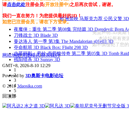
请
点击此处
注册会员
(开放注册中)
之后再次尝试，谢谢。
我们一直在努力！为您提供最好的3D！
欧洲禁映 马斯克力荐 公民义警 3D
如您已注册会员，请在下方登录。
夜魔侠：重生 第二季 第08集 完结篇 3D Daredevil: Born Agai
免责声明:3D奥
刀锋战士 3D Blade 3D
本论坛所有资
曼达洛人 第一季 第3集 The Mandalorian s01e03 3D
如不慎侵犯了您的权益
夺命航班 3D Black Box: Flight 298 3D
古墓丽影：劳拉·克劳馥传奇 第二季 第05集 3D Tomb Raider: The
网站地图
|
无图模式
|
联系我们
|
残阳猎杀 3D Sunray 3D
GMT+8, 2026-8-10 12:29
1
2
Powered by
3D奥斯卡电影论坛
3
4
© 2011
3daosika.com
5
6
回顶部