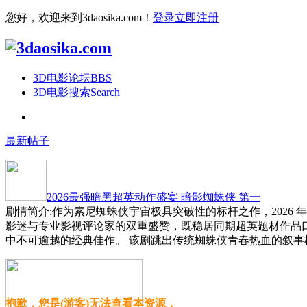
您好，欢迎来到3daosika.com！
登录
立即注册
3D电影论坛
BBS
3D电影搜索
Search
最新帖子
2026最强暗黑超英动作盛宴 暗影蜘蛛侠 第一
剧情简介:作为索尼蜘蛛侠宇宙极具突破性的标杆之作，2026
影迷与专业影视评论家的双重盛赞，既稳居同期超英题材作品
中不可逾越的经典佳作。 该剧跳出传统蜘蛛侠青春热血的叙事
抱歉，您是(游客)无法查看本资源，