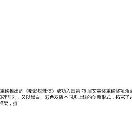
 年重磅推出的《暗影蜘蛛侠》成功入围第 78 届艾美奖重磅奖
口碑前列，又以黑白、彩色双版本同步上线的创新形式，拓宽了
框架，摒