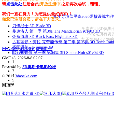
请
点击此处
注册会员
(开放注册中)
之后再次尝试，谢谢。
我们一直在努力！为您提供最好的3D！
鬼才导演盖里奇2026硬核谍战力作 
如您已注册会员，请在下方登录。
刀锋战士 3D Blade 3D
免责声明:3D奥
曼达洛人 第一季 第3集 The Mandalorian s01e03 3D
本论坛所有资
夺命航班 3D Black Box: Flight 298 3D
如不慎侵犯了您的权益
古墓丽影：劳拉·克劳馥传奇 第二季 第05集 3D Tomb Raider: The
残阳猎杀 3D Sunray 3D
网站地图
|
无图模式
|
联系我们
|
暗影蜘蛛侠 第一季 第04集 3D Spider-Noir s01e04 3D
GMT+8, 2026-8-8 02:07
1
2
Powered by
3D奥斯卡电影论坛
3
4
© 2011
3daosika.com
5
6
回顶部