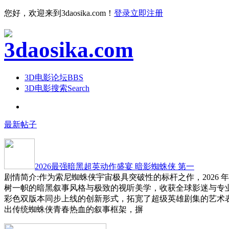
您好，欢迎来到3daosika.com！
登录
立即注册
3D电影论坛
BBS
3D电影搜索
Search
最新帖子
2026最强暗黑超英动作盛宴 暗影蜘蛛侠 第一
剧情简介:作为索尼蜘蛛侠宇宙极具突破性的标杆之作，2026 
树一帜的暗黑叙事风格与极致的视听美学，收获全球影迷与专
彩色双版本同步上线的创新形式，拓宽了超级英雄剧集的艺术
出传统蜘蛛侠青春热血的叙事框架，摒