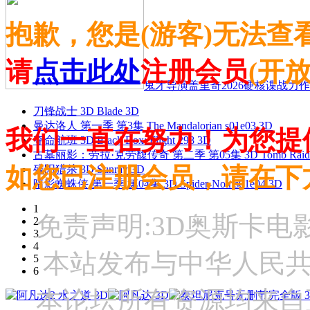
抱歉，您是(游客)无法查
请
点击此处
注册会员
(开
鬼才导演盖里奇2026硬核谍战力作 
刀锋战士 3D Blade 3D
曼达洛人 第一季 第3集 The Mandalorian s01e03 3D
我们一直在努力！为您提
夺命航班 3D Black Box: Flight 298 3D
古墓丽影：劳拉·克劳馥传奇 第二季 第05集 3D Tomb Raider: The
如您已注册会员，请在下
残阳猎杀 3D Sunray 3D
暗影蜘蛛侠 第一季 第04集 3D Spider-Noir s01e04 3D
1
免责声明:3D奥斯卡
2
3
4
本站发布与中华人民
5
6
本论坛所有资源均来自