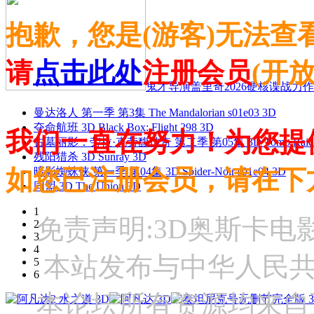
抱歉，您是(游客)无法查
请
点击此处
注册会员
(开
鬼才导演盖里奇2026硬核谍战力作 
曼达洛人 第一季 第3集 The Mandalorian s01e03 3D
夺命航班 3D Black Box: Flight 298 3D
我们一直在努力！为您提
古墓丽影：劳拉·克劳馥传奇 第二季 第05集 3D Tomb Raider: The
残阳猎杀 3D Sunray 3D
如您已注册会员，请在下
暗影蜘蛛侠 第一季 第04集 3D Spider-Noir s01e04 3D
同盟 3D The Union 3D
1
免责声明:3D奥斯卡
2
3
4
本站发布与中华人民
5
6
本论坛所有资源均来自