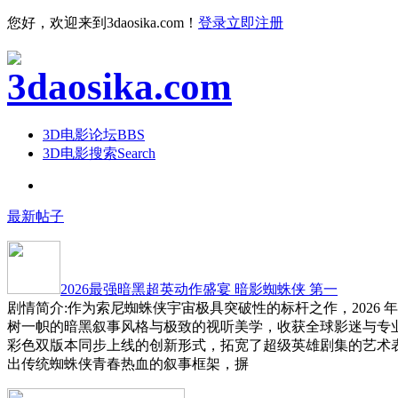
您好，欢迎来到3daosika.com！
登录
立即注册
3D电影论坛
BBS
3D电影搜索
Search
最新帖子
2026最强暗黑超英动作盛宴 暗影蜘蛛侠 第一
剧情简介:作为索尼蜘蛛侠宇宙极具突破性的标杆之作，2026 
树一帜的暗黑叙事风格与极致的视听美学，收获全球影迷与专
彩色双版本同步上线的创新形式，拓宽了超级英雄剧集的艺术
出传统蜘蛛侠青春热血的叙事框架，摒