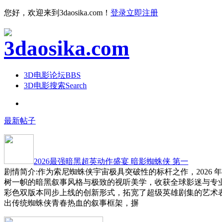
您好，欢迎来到3daosika.com！
登录
立即注册
3D电影论坛
BBS
3D电影搜索
Search
最新帖子
2026最强暗黑超英动作盛宴 暗影蜘蛛侠 第一
剧情简介:作为索尼蜘蛛侠宇宙极具突破性的标杆之作，2026 
树一帜的暗黑叙事风格与极致的视听美学，收获全球影迷与专
彩色双版本同步上线的创新形式，拓宽了超级英雄剧集的艺术
出传统蜘蛛侠青春热血的叙事框架，摒