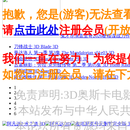
抱歉，您是(游客)无法查
请
点击此处
注册会员
(开
鬼才导演盖里奇2026硬核谍战力作 
刀锋战士 3D Blade 3D
曼达洛人 第一季 第3集 The Mandalorian s01e03 3D
我们一直在努力！为您提
夺命航班 3D Black Box: Flight 298 3D
古墓丽影：劳拉·克劳馥传奇 第二季 第05集 3D Tomb Raider: The
如您已注册会员，请在下
残阳猎杀 3D Sunray 3D
暗影蜘蛛侠 第一季 第04集 3D Spider-Noir s01e04 3D
1
免责声明:3D奥斯卡
2
3
4
本站发布与中华人民
5
6
本论坛所有资源均来自