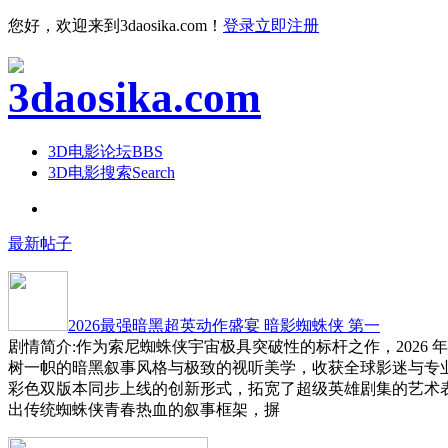
您好，欢迎来到3daosika.com！
登录
立即注册
3D电影论坛
BBS
3D电影搜索
Search
最新帖子
2026最强暗黑超英动作盛宴 暗影蜘蛛侠 第一
剧情简介:作为索尼蜘蛛侠宇宙极具突破性的标杆之作，2026 
树一帜的暗黑叙事风格与极致的视听美学，收获全球影迷与专
彩色双版本同步上线的创新形式，拓宽了超级英雄剧集的艺术
出传统蜘蛛侠青春热血的叙事框架，摒