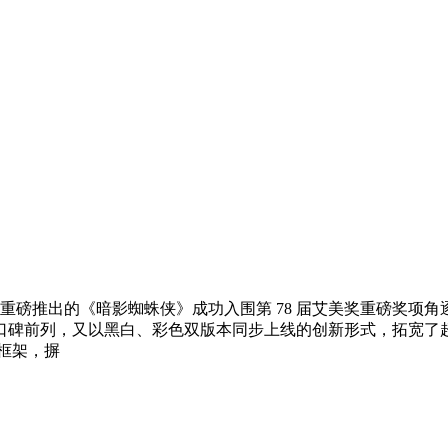
 年重磅推出的《暗影蜘蛛侠》成功入围第 78 届艾美奖重磅奖
口碑前列，又以黑白、彩色双版本同步上线的创新形式，拓宽了
框架，摒