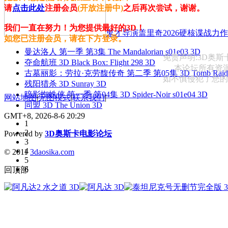
请
点击此处
注册会员
(开放注册中)
之后再次尝试，谢谢。
我们一直在努力！为您提供最好的3D！
鬼才导演盖里奇2026硬核谍战力作 
如您已注册会员，请在下方登录。
曼达洛人 第一季 第3集 The Mandalorian s01e03 3D
免责声明:3D奥
夺命航班 3D Black Box: Flight 298 3D
本论坛所有资
古墓丽影：劳拉·克劳馥传奇 第二季 第05集 3D Tomb Raider: The
如不慎侵犯了您的权益
残阳猎杀 3D Sunray 3D
暗影蜘蛛侠 第一季 第04集 3D Spider-Noir s01e04 3D
网站地图
|
无图模式
|
联系我们
|
同盟 3D The Union 3D
GMT+8, 2026-8-6 20:29
1
2
Powered by
3D奥斯卡电影论坛
3
4
© 2011
3daosika.com
5
6
回顶部