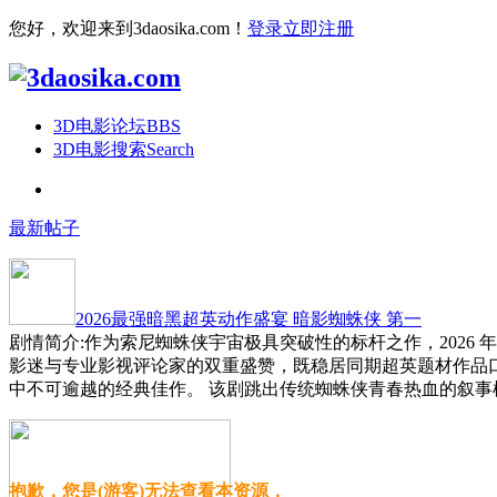
您好，欢迎来到3daosika.com！
登录
立即注册
3D电影论坛
BBS
3D电影搜索
Search
最新帖子
2026最强暗黑超英动作盛宴 暗影蜘蛛侠 第一
剧情简介:作为索尼蜘蛛侠宇宙极具突破性的标杆之作，2026
影迷与专业影视评论家的双重盛赞，既稳居同期超英题材作品
中不可逾越的经典佳作。 该剧跳出传统蜘蛛侠青春热血的叙事
抱歉，您是(游客)无法查看本资源，