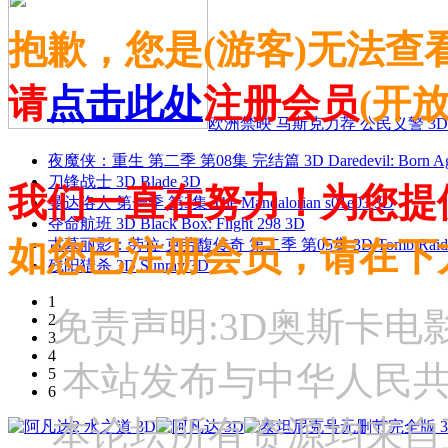
抱歉，您是(游客)无法查
请
点击此处
注册会员
(开
欧洲禁映 马斯克力荐 公民义警 3D
夜魔侠：重生 第二季 第08集 完结篇 3D Daredevil: Born Agai
刀锋战士 3D Blade 3D
我们一直在努力！为您提
曼达洛人 第一季 第3集 The Mandalorian s01e03 3D
夺命航班 3D Black Box: Flight 298 3D
如您已注册会员，请在下
古墓丽影：劳拉·克劳馥传奇 第二季 第05集 3D Tomb Raider: The
残阳猎杀 3D Sunray 3D
1
免责声明:3D奥斯卡
2
3
4
本站发布与中华人民
5
6
本论坛所有资源均来自