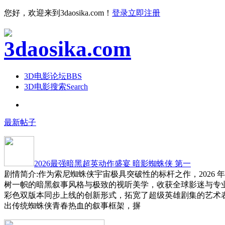
您好，欢迎来到3daosika.com！
登录
立即注册
3D电影论坛
BBS
3D电影搜索
Search
最新帖子
2026最强暗黑超英动作盛宴 暗影蜘蛛侠 第一
剧情简介:作为索尼蜘蛛侠宇宙极具突破性的标杆之作，2026 
树一帜的暗黑叙事风格与极致的视听美学，收获全球影迷与专
彩色双版本同步上线的创新形式，拓宽了超级英雄剧集的艺术
出传统蜘蛛侠青春热血的叙事框架，摒