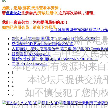
抱歉，您是(游客)无法查看本资源，
请
点击此处
注册会员
(开放注册中)
之后再次尝试，谢谢。
我们一直在努力！为您提供最好的3D！
如您已注册会员，请在下方登录。
鬼才导演盖里奇2026硬核谍战力作 
免责声明:3D奥斯卡
曼达洛人 第一季 第3集 The Mandalorian s01e03 3D
夺命航班 3D Black Box: Flight 298 3D
古墓丽影：劳拉·克劳馥传奇 第二季 第05集 3D Tomb Raider: The
本站发布与中华人民
残阳猎杀 3D Sunray 3D
暗影蜘蛛侠 第一季 第04集 3D Spider-Noir s01e04 3D
本论坛所有资源均来自
同盟 3D The Union 3D
1
本论坛只提供交流
2
3
4
如不慎侵犯了您的权
5
6
@):coolalias#16