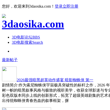
您好，欢迎来到3daosika.com！
登录
立即注册
3D电影论坛
BBS
3D电影搜索
Search
最新帖子
2026最强暗黑超英动作盛宴 暗影蜘蛛侠 第一
剧情简介:作为索尼蜘蛛侠宇宙极具突破性的标杆之作，2026 
树一帜的暗黑叙事风格与极致的视听美学，收获全球影迷与专
彩色双版本同步上线的创新形式，拓宽了超级英雄剧集的艺术
出传统蜘蛛侠青春热血的叙事框架，摒