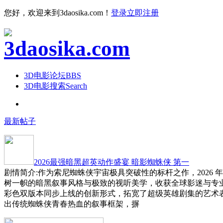
您好，欢迎来到3daosika.com！
登录
立即注册
3D电影论坛
BBS
3D电影搜索
Search
最新帖子
2026最强暗黑超英动作盛宴 暗影蜘蛛侠 第一
剧情简介:作为索尼蜘蛛侠宇宙极具突破性的标杆之作，2026 
树一帜的暗黑叙事风格与极致的视听美学，收获全球影迷与专
彩色双版本同步上线的创新形式，拓宽了超级英雄剧集的艺术
出传统蜘蛛侠青春热血的叙事框架，摒