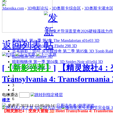
3daosika.com
›
3D电影论坛
›
3D奥斯卡综合区
›
3D奥斯卡灌水
鬼才导演盖里奇2026硬核谍战力作 
曼达洛人 第一季 第3集 The Mandalorian s01e03 3D
返回列表
夺命航班 3D Black Box: Flight 298 3D
古墓丽影：劳拉·克劳馥传奇 第二季 第05集 3D Tomb Raider: The
残阳猎杀 3D Sunray 3D
暗影蜘蛛侠 第一季 第04集 3D Spider-Noir s01e04 3D
[
【新影强荐】
]
【精灵旅社4：变身
同盟 3D The Union 3D
1
Transylvania 4: Transform
2
3
4
5
电梯直达
6
楼主
发表于 2023-11-13 05:59:14
|
只看该作者
|
倒序浏览
【精灵旅社4：变身大冒险
3D
Hotel Transylvania 4: Trans