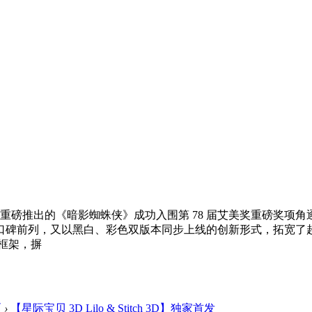
 年重磅推出的《暗影蜘蛛侠》成功入围第 78 届艾美奖重磅奖
口碑前列，又以黑白、彩色双版本同步上线的创新形式，拓宽了
框架，摒
区
›
【星际宝贝 3D Lilo & Stitch 3D】独家首发