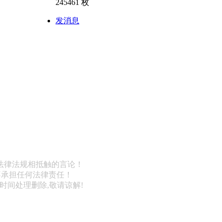
245461 枚
发消息
法律法规相抵触的言论！
不承担任何法律责任！
第一时间处理删除,敬请谅解!