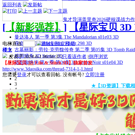
返回列表
鬼才导演盖里奇2026硬核谍战力作 
[
【新影强荐】
]
【星际宝贝 3D L
刀锋战士 3D Blade 3D
曼达洛人 第一季 第3集 The Mandalorian s01e03 3D
夺命航班 3D Black Box: Flight 298 3D
电梯直达
古墓丽影：劳拉·克劳馥传奇 第二季 第05集 3D Tomb Raider: The
楼主
残阳猎杀 3D Sunray 3D
发表于 2024-6-1 06:56:37
|
只看该作者
|
倒序浏览
暗影蜘蛛侠 第一季 第04集 3D Spider-Noir s01e04 3D
【星际宝贝
3D
Lilo & Stitch 3D】独家首发
http://www.3daosika.com/thread-7314-1-1.html
1
您需要
登录
才可以查看回帖. 没有帐号?
立即注册
2
3
★【3D资源】下载相
4
5
6