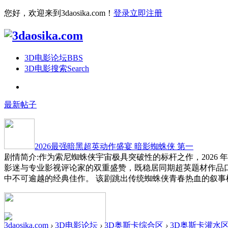
您好，欢迎来到3daosika.com！
登录
立即注册
3D电影论坛
BBS
3D电影搜索
Search
最新帖子
2026最强暗黑超英动作盛宴 暗影蜘蛛侠 第一
剧情简介:作为索尼蜘蛛侠宇宙极具突破性的标杆之作，2026
影迷与专业影视评论家的双重盛赞，既稳居同期超英题材作品
中不可逾越的经典佳作。 该剧跳出传统蜘蛛侠青春热血的叙事
3daosika.com
›
3D电影论坛
›
3D奥斯卡综合区
›
3D奥斯卡灌水