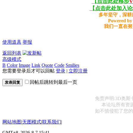
【点击此处移步
【点击此处加入论坛
多年坚守，深耕
Powered by 
我们一直在努
使用道具
举报
返回列表
高级模式
B
Color
Image
Link
Quote
Code
Smilies
您需要登录后才可以回帖
登录
|
立即注册
回帖后跳转到最后一页
发表回复
免责声明:3D奥
本论坛所有资
如不慎侵犯了您的权益
网站地图
|
无图模式
|
联系我们
|
GMT+8, 2026-8-7 15:41