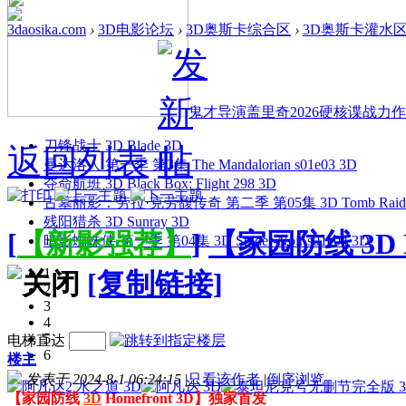
3daosika.com
›
3D电影论坛
›
3D奥斯卡综合区
›
3D奥斯卡灌水
鬼才导演盖里奇2026硬核谍战力作 
刀锋战士 3D Blade 3D
返回列表
曼达洛人 第一季 第3集 The Mandalorian s01e03 3D
夺命航班 3D Black Box: Flight 298 3D
古墓丽影：劳拉·克劳馥传奇 第二季 第05集 3D Tomb Raider: The
残阳猎杀 3D Sunray 3D
[
【新影强荐】
]
【家园防线 3D 
暗影蜘蛛侠 第一季 第04集 3D Spider-Noir s01e04 3D
1
[复制链接]
2
3
4
5
电梯直达
6
楼主
发表于 2024-8-1 06:24:15
|
只看该作者
|
倒序浏览
【家园防线
3D
Homefront 3D】独家首发