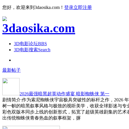
您好，欢迎来到3daosika.com！
登录
立即注册
3D电影论坛
BBS
3D电影搜索
Search
最新帖子
2026最强暗黑超英动作盛宴 暗影蜘蛛侠 第一
剧情简介:作为索尼蜘蛛侠宇宙极具突破性的标杆之作，2026 
树一帜的暗黑叙事风格与极致的视听美学，收获全球影迷与专
彩色双版本同步上线的创新形式，拓宽了超级英雄剧集的艺术
出传统蜘蛛侠青春热血的叙事框架，摒