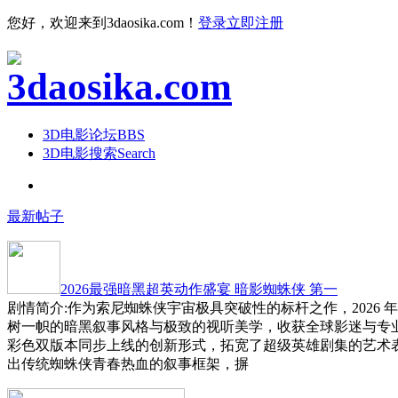
您好，欢迎来到3daosika.com！
登录
立即注册
3D电影论坛
BBS
3D电影搜索
Search
最新帖子
2026最强暗黑超英动作盛宴 暗影蜘蛛侠 第一
剧情简介:作为索尼蜘蛛侠宇宙极具突破性的标杆之作，2026 
树一帜的暗黑叙事风格与极致的视听美学，收获全球影迷与专
彩色双版本同步上线的创新形式，拓宽了超级英雄剧集的艺术
出传统蜘蛛侠青春热血的叙事框架，摒