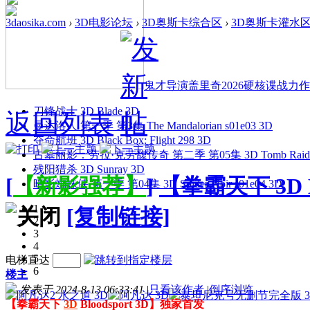
3daosika.com
›
3D电影论坛
›
3D奥斯卡综合区
›
3D奥斯卡灌水
鬼才导演盖里奇2026硬核谍战力作 
刀锋战士 3D Blade 3D
返回列表
曼达洛人 第一季 第3集 The Mandalorian s01e03 3D
夺命航班 3D Black Box: Flight 298 3D
古墓丽影：劳拉·克劳馥传奇 第二季 第05集 3D Tomb Raider: The
残阳猎杀 3D Sunray 3D
[
【新影强荐】
]
【拳霸天下 3D B
暗影蜘蛛侠 第一季 第04集 3D Spider-Noir s01e04 3D
1
[复制链接]
2
3
4
5
电梯直达
6
楼主
发表于 2024-8-13 06:33:41
|
只看该作者
|
倒序浏览
【拳霸天下
3D
Bloodsport 3D】独家首发