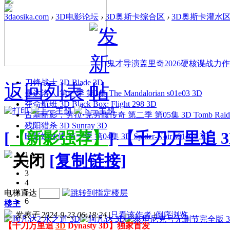
3daosika.com
›
3D电影论坛
›
3D奥斯卡综合区
›
3D奥斯卡灌水
鬼才导演盖里奇2026硬核谍战力作 
刀锋战士 3D Blade 3D
返回列表
曼达洛人 第一季 第3集 The Mandalorian s01e03 3D
夺命航班 3D Black Box: Flight 298 3D
古墓丽影：劳拉·克劳馥传奇 第二季 第05集 3D Tomb Raider: The
残阳猎杀 3D Sunray 3D
[
【新影强荐】
]
【千刀万里追 3D
暗影蜘蛛侠 第一季 第04集 3D Spider-Noir s01e04 3D
1
[复制链接]
2
3
4
5
电梯直达
6
楼主
发表于 2024-9-23 06:18:24
|
只看该作者
|
倒序浏览
【千刀万里追
3D
Dynasty 3D】独家首发