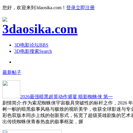
您好，欢迎来到3daosika.com！
登录
立即注册
3D电影论坛
BBS
3D电影搜索
Search
最新帖子
2026最强暗黑超英动作盛宴 暗影蜘蛛侠 第一
剧情简介:作为索尼蜘蛛侠宇宙极具突破性的标杆之作，2026 
树一帜的暗黑叙事风格与极致的视听美学，收获全球影迷与专
彩色双版本同步上线的创新形式，拓宽了超级英雄剧集的艺术
出传统蜘蛛侠青春热血的叙事框架，摒