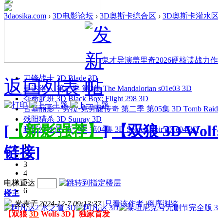
3daosika.com
›
3D电影论坛
›
3D奥斯卡综合区
›
3D奥斯卡灌水
鬼才导演盖里奇2026硬核谍战力作 
刀锋战士 3D Blade 3D
返回列表
曼达洛人 第一季 第3集 The Mandalorian s01e03 3D
夺命航班 3D Black Box: Flight 298 3D
古墓丽影：劳拉·克劳馥传奇 第二季 第05集 3D Tomb Raider: The
残阳猎杀 3D Sunray 3D
[
【新影强荐】
]
【双狼 3D Wol
暗影蜘蛛侠 第一季 第04集 3D Spider-Noir s01e04 3D
1
链接]
2
3
4
5
电梯直达
6
楼主
发表于 2024-12-7 09:13:37
|
只看该作者
|
倒序浏览
【双狼
3D
Wolfs 3D】独家首发