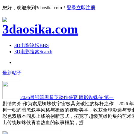
您好，欢迎来到3daosika.com！
登录
立即注册
3D电影论坛
BBS
3D电影搜索
Search
最新帖子
2026最强暗黑超英动作盛宴 暗影蜘蛛侠 第一
剧情简介:作为索尼蜘蛛侠宇宙极具突破性的标杆之作，2026 
树一帜的暗黑叙事风格与极致的视听美学，收获全球影迷与专
彩色双版本同步上线的创新形式，拓宽了超级英雄剧集的艺术
出传统蜘蛛侠青春热血的叙事框架，摒