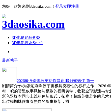
您好，欢迎来到3daosika.com！
登录
立即注册
3D电影论坛
BBS
3D电影搜索
Search
最新帖子
2026最强暗黑超英动作盛宴 暗影蜘蛛侠 第一
剧情简介:作为索尼蜘蛛侠宇宙极具突破性的标杆之作，2026 
树一帜的暗黑叙事风格与极致的视听美学，收获全球影迷与专
彩色双版本同步上线的创新形式，拓宽了超级英雄剧集的艺术
出传统蜘蛛侠青春热血的叙事框架，摒