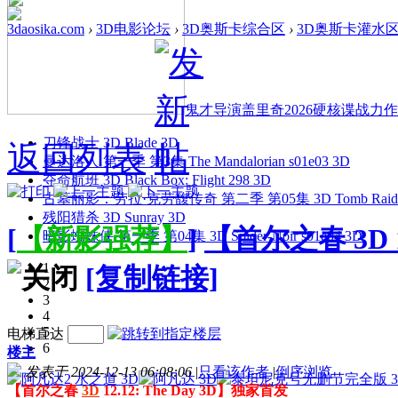
3daosika.com
›
3D电影论坛
›
3D奥斯卡综合区
›
3D奥斯卡灌水
鬼才导演盖里奇2026硬核谍战力作 
刀锋战士 3D Blade 3D
返回列表
曼达洛人 第一季 第3集 The Mandalorian s01e03 3D
夺命航班 3D Black Box: Flight 298 3D
古墓丽影：劳拉·克劳馥传奇 第二季 第05集 3D Tomb Raider: The
残阳猎杀 3D Sunray 3D
[
【新影强荐】
]
【首尔之春 3D 1
暗影蜘蛛侠 第一季 第04集 3D Spider-Noir s01e04 3D
1
[复制链接]
2
3
4
5
电梯直达
6
楼主
发表于 2024-12-13 06:08:06
|
只看该作者
|
倒序浏览
【首尔之春
3D
12.12: The Day 3D】独家首发