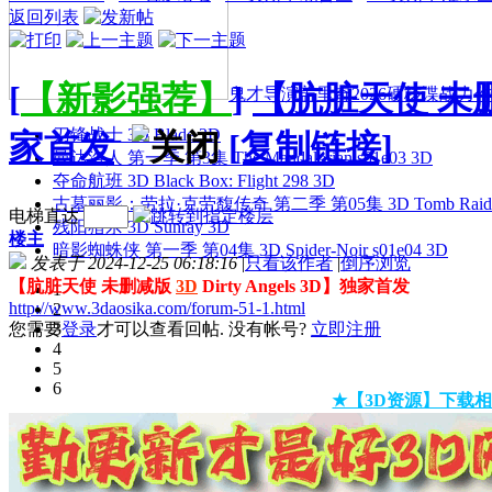
返回列表
[
【新影强荐】
]
【肮脏天使 未删减版
鬼才导演盖里奇2026硬核谍战力作 
刀锋战士 3D Blade 3D
家首发
[复制链接]
曼达洛人 第一季 第3集 The Mandalorian s01e03 3D
夺命航班 3D Black Box: Flight 298 3D
古墓丽影：劳拉·克劳馥传奇 第二季 第05集 3D Tomb Raider: The
电梯直达
残阳猎杀 3D Sunray 3D
楼主
暗影蜘蛛侠 第一季 第04集 3D Spider-Noir s01e04 3D
发表于 2024-12-25 06:18:16
|
只看该作者
|
倒序浏览
【肮脏天使 未删减版
3D
Dirty Angels 3D】独家首发
1
http://www.3daosika.com/forum-51-1.html
2
您需要
3
登录
才可以查看回帖. 没有帐号?
立即注册
4
5
6
★【3D资源】下载相