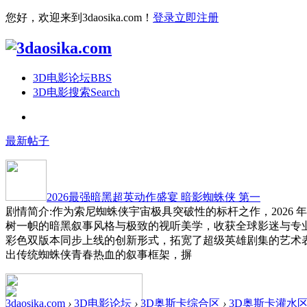
您好，欢迎来到3daosika.com！
登录
立即注册
3D电影论坛
BBS
3D电影搜索
Search
最新帖子
2026最强暗黑超英动作盛宴 暗影蜘蛛侠 第一
剧情简介:作为索尼蜘蛛侠宇宙极具突破性的标杆之作，2026 
树一帜的暗黑叙事风格与极致的视听美学，收获全球影迷与专
彩色双版本同步上线的创新形式，拓宽了超级英雄剧集的艺术
出传统蜘蛛侠青春热血的叙事框架，摒
3daosika.com
›
3D电影论坛
›
3D奥斯卡综合区
›
3D奥斯卡灌水