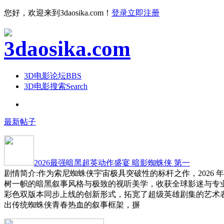
您好，欢迎来到3daosika.com！
登录
立即注册
3D电影论坛
BBS
3D电影搜索
Search
最新帖子
2026最强暗黑超英动作盛宴 暗影蜘蛛侠 第一
剧情简介:作为索尼蜘蛛侠宇宙极具突破性的标杆之作，2026 
树一帜的暗黑叙事风格与极致的视听美学，收获全球影迷与专
彩色双版本同步上线的创新形式，拓宽了超级英雄剧集的艺术
出传统蜘蛛侠青春热血的叙事框架，摒