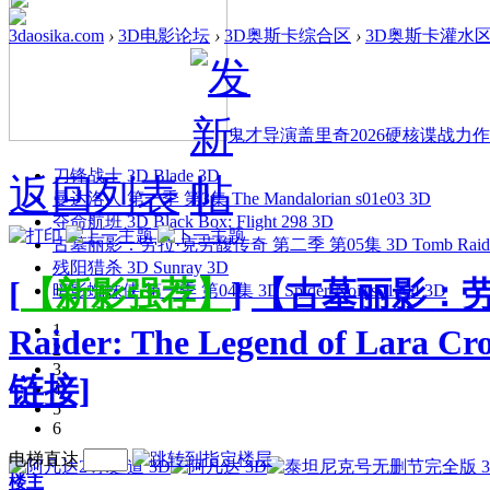
3daosika.com
›
3D电影论坛
›
3D奥斯卡综合区
›
3D奥斯卡灌水
鬼才导演盖里奇2026硬核谍战力作 
刀锋战士 3D Blade 3D
返回列表
曼达洛人 第一季 第3集 The Mandalorian s01e03 3D
夺命航班 3D Black Box: Flight 298 3D
古墓丽影：劳拉·克劳馥传奇 第二季 第05集 3D Tomb Raider: The
残阳猎杀 3D Sunray 3D
[
【新影强荐】
]
【古墓丽影：劳拉
暗影蜘蛛侠 第一季 第04集 3D Spider-Noir s01e04 3D
1
Raider: The Legend of Lara
2
3
链接]
4
5
6
电梯直达
楼主