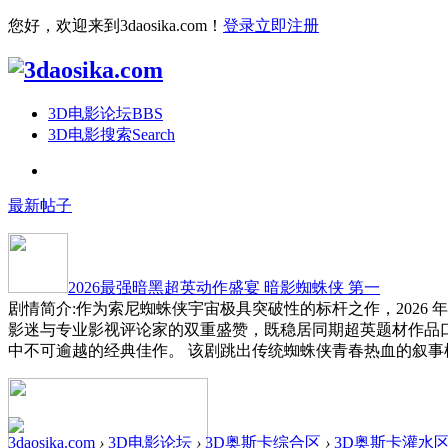
您好，欢迎来到3daosika.com！
登录
立即注册
3D电影论坛
BBS
3D电影搜索
Search
最新帖子
2026最强暗黑超英动作盛宴 暗影蜘蛛侠 第一
剧情简介:作为索尼蜘蛛侠宇宙极具突破性的标杆之作，2026
影迷与专业影视评论家的双重盛赞，既稳居同期超英题材作品
中不可逾越的经典佳作。 该剧跳出传统蜘蛛侠青春热血的叙事
3daosika.com
›
3D电影论坛
›
3D奥斯卡综合区
›
3D奥斯卡灌水