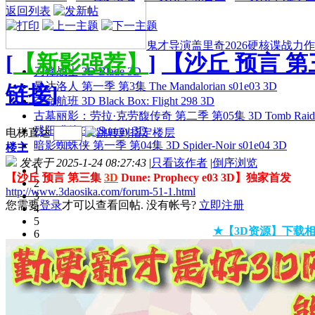
返回列表
鬼才导演盖里奇2026硬核谍战力作 
[
【新影强荐】
]
【沙丘 预言 第三集
刀锋战士 3D Blade 3D
曼达洛人 第一季 第3集 The Mandalorian s01e03 3D
链接]
夺命航班 3D Black Box: Flight 298 3D
古墓丽影：劳拉·克劳馥传奇 第二季 第05集 3D Tomb Raider: The
残阳猎杀 3D Sunray 3D
电梯直达
暗影蜘蛛侠 第一季 第04集 3D Spider-Noir s01e04 3D
楼主
发表于 2025-1-24 08:27:43
|
只看该作者
|
倒序浏览
1
【沙丘 预言 第三集
3D
Dune: Prophecy e03 3D】独家首发
2
http://www.3daosika.com/forum-51-1.html
3
您需要
登录
才可以查看回帖. 没有帐号?
立即注册
4
5
★【3D资源】下载相
6