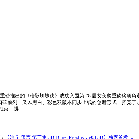
 年重磅推出的《暗影蜘蛛侠》成功入围第 78 届艾美奖重磅奖
口碑前列，又以黑白、彩色双版本同步上线的创新形式，拓宽了
框架，摒
区
›
【沙丘 预言 第三集 3D Dune: Prophecy e03 3D】独家首发 ...