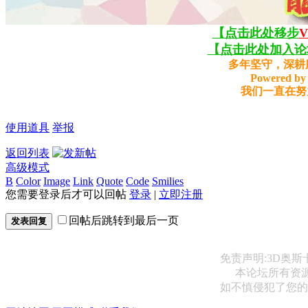
【点击此处移步
【点击此处加入论坛
多年坚守，深耕
Powered by 
我们一直在努
使用道具
举报
返回列表
高级模式
B
Color
Image
Link
Quote
Code
Smilies
您需要登录后才可以回帖
登录
|
立即注册
回帖后跳转到最后一页
发表回复
免责声明:3D奥
本论坛所有资
如不慎侵犯了您的权益