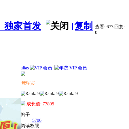
 3D】独家首发
[复制
查看:
673
|
回复:
0
alias
管理员
成长值: 77805
帖子
5706
阅读权限