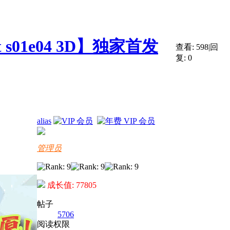
t s01e04 3D】独家首发
查看:
598
|
回
复:
0
alias
管理员
成长值: 77805
帖子
5706
阅读权限