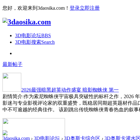
您好，欢迎来到3daosika.com！
登录
立即注册
3D电影论坛
BBS
3D电影搜索
Search
最新帖子
2026最强暗黑超英动作盛宴 暗影蜘蛛侠 第一
剧情简介:作为索尼蜘蛛侠宇宙极具突破性的标杆之作，2026
影迷与专业影视评论家的双重盛赞，既稳居同期超英题材作品
中不可逾越的经典佳作。 该剧跳出传统蜘蛛侠青春热血的叙事
3daosika.com
›
3D电影论坛
›
3D奥斯卡综合区
›
3D奥斯卡灌水