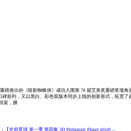
 年重磅推出的《暗影蜘蛛侠》成功入围第 78 届艾美奖重磅奖
口碑前列，又以黑白、彩色双版本同步上线的创新形式，拓宽了
框架，摒
区
›
【史前星球 第一季 第四集 3D Prehistoric Planet s01e0 ...