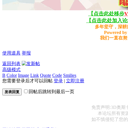
【点击此处移步
【点击此处加入论坛
多年坚守，深耕
Powered by 
我们一直在努
使用道具
举报
返回列表
高级模式
B
Color
Image
Link
Quote
Code
Smilies
您需要登录后才可以回帖
登录
|
立即注册
回帖后跳转到最后一页
发表回复
免责声明:3D奥
本论坛所有资
如不慎侵犯了您的权益