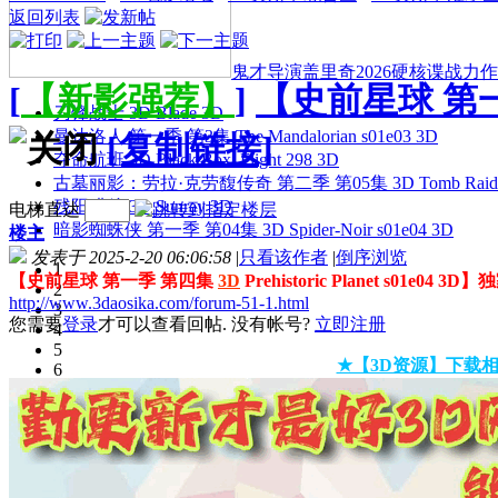
返回列表
鬼才导演盖里奇2026硬核谍战力作 
[
【新影强荐】
]
【史前星球 第一季 第
刀锋战士 3D Blade 3D
曼达洛人 第一季 第3集 The Mandalorian s01e03 3D
[复制链接]
夺命航班 3D Black Box: Flight 298 3D
古墓丽影：劳拉·克劳馥传奇 第二季 第05集 3D Tomb Raider: The
残阳猎杀 3D Sunray 3D
电梯直达
暗影蜘蛛侠 第一季 第04集 3D Spider-Noir s01e04 3D
楼主
发表于 2025-2-20 06:06:58
|
只看该作者
|
倒序浏览
1
【史前星球 第一季 第四集
3D
Prehistoric Planet s01e04 3
2
http://www.3daosika.com/forum-51-1.html
3
您需要
登录
才可以查看回帖. 没有帐号?
立即注册
4
5
★【3D资源】下载相
6